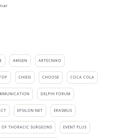
inar
E
AMGEN
ARTECNIKO
FOP
CHIESI
CHOOSE
COCA COLA
OMMUNICATION
DELPHI FORUM
ECT
EPSILON NET
ERASMUS
Y OF THORACIC SURGEONS
EVENT PLUS