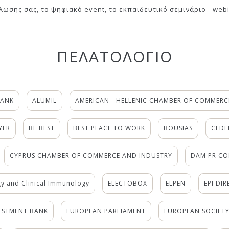
λωσης σας, το ψηφιακό event, το εκπαιδευτικό σεμινάριο - web
ΠΕΛΑΤΟΛOΓΙΟ
BANK
ALUMIL
AMERICAN - HELLENIC CHAMBER OF COMMERC
YER
BE BEST
BEST PLACE TO WORK
BOUSIAS
CEDE
CYPRUS CHAMBER OF COMMERCE AND INDUSTRY
DAM PR C
y and Clinical Immunology
ELECTOBOX
ELPEN
EPI DIR
ESTMENT BANK
EUROPEAN PARLIAMENT
EUROPEAN SOCIET