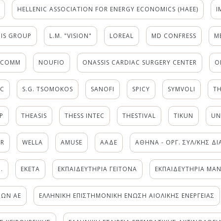
HELLENIC ASSOCIATION FOR ENERGY ECONOMICS (ΗΑΕΕ)
I
IS GROUP
L.M. "VISION"
LOREAL
MD CONFRESS
M
SCOMM
NOUFIO
ONASSIS CARDIAC SURGERY CENTER
O
C
S.G. ΤSOMOKOS
SANOFI
SPICY
SYMVOLI
TH
P
THEASIS
THESS INTEC
THESTIVAL
TIKUN
UN
GR
WELLA
ΑMUSE
ΑΑΔΕ
ΑΘΗΝΑ - ΟΡΓ. ΣΥΛ/ΚΗΣ Δ
.
ΕΚΕΤΑ
ΕΚΠΑΙΔΕΥΤΗΡΙΑ ΓΕΙΤΟΝΑ
ΕΚΠΑΙΔΕΥΤΗΡΙΑ ΜΑ
ΝΩΝ ΑΕ
ΕΛΛΗΝΙΚΗ ΕΠΙΣΤΗΜΟΝΙΚΗ ΕΝΩΣΗ ΑΙΟΛΙΚΗΣ ΕΝΕΡΓΕΙΑΣ